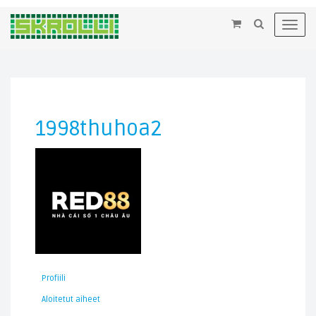
×
Toggl
navig
1998thuhoa2
Profiili
Aloitetut aiheet