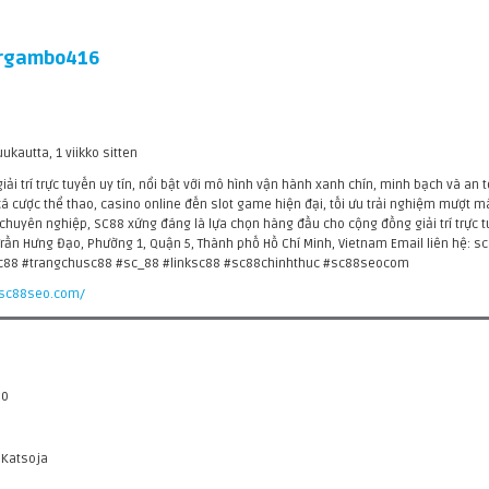
rgambo416
uukautta, 1 viikko sitten
giải trí trực tuyến uy tín, nổi bật với mô hình vận hành xanh chín, minh bạch và an
cá cược thể thao, casino online đến slot game hiện đại, tối ưu trải nghiệm mượt
huyên nghiệp, SC88 xứng đáng là lựa chọn hàng đầu cho cộng đồng giải trí trực t
 Trần Hưng Đạo, Phường 1, Quận 5, Thành phố Hồ Chí Minh, Vietnam Email liên hệ:
c88 #trangchusc88 #sc_88 #linksc88 #sc88chinhthuc #sc88seocom
/sc88seo.com/
 0
 Katsoja