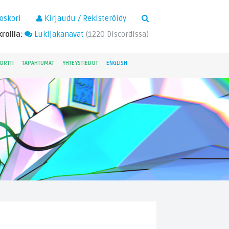
×
oskori
Kirjaudu / Rekisteröidy
rollia:
Lukijakanavat
(
1220
Discordissa)
ORTTI
TAPAHTUMAT
YHTEYSTIEDOT
ENGLISH