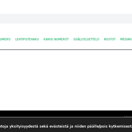
NUMERO
LEHTIPISTEHAKU
KAIKKI NUMEROT
SISÄLLYSLUETTELO
NOSTOT
MEDIAK
Hos
Yksi
tietoja yksityisyydestä sekä evästeistä ja niiden päälle/pois kytkemises
Tie