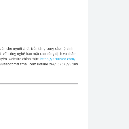
 toàn cho người chơi. Nền tảng cung cấp hệ sinh
 mà. Với công nghệ bảo mật cao cùng dịch vụ chăm
uyến. Website chính thức:
https://sc88seo.com/
 sc88seocom@gmail.com Hotline 24/7: 0964.775.109