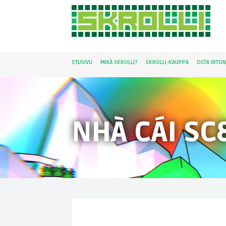
ETUSIVU
MIKÄ SKROLLI?
SKROLLI-KAUPPA
OSTA IRTO
NHÀ CÁI SC