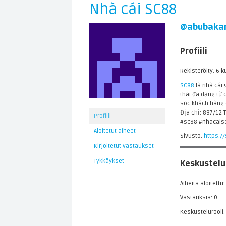
Nhà cái SC88
@abubaka
Profiili
Rekisteröity: 6 k
SC88
là nhà cái 
thái đa dạng từ 
sóc khách hàng c
Địa chỉ: 897/12
Profiili
#sc88 #nhacais
Aloitetut aiheet
Sivusto:
https:/
Kirjoitetut vastaukset
Tykkäykset
Keskustelu
Aiheita aloitettu:
Vastauksia: 0
Keskustelurooli: