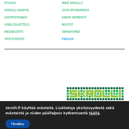
ETUSIVU
MIKÄ SKROLLI?
SKROLLI-KAUPPA
OSTA IRTONUMERO
LEHTIPISTEHAKU
KAIKKI NUMEROT
SISÄLLYSLUETTELO
NOSTOT
MEDIAKORTTI
TAPAHTUMAT
YHTEYSTIEDOT
ENGLISH
skrolli.fi käyttää evästeitä. Lisätietoja yksityisyydestä sekä
evästeistä ja niiden päälle/pois kytkemisestä
täällä
.
Hosted by Moment Digital
© 2012-
Yksityisyys ja evästeet
2026 Skrolli
Hyväksy
Tietosuojaseloste