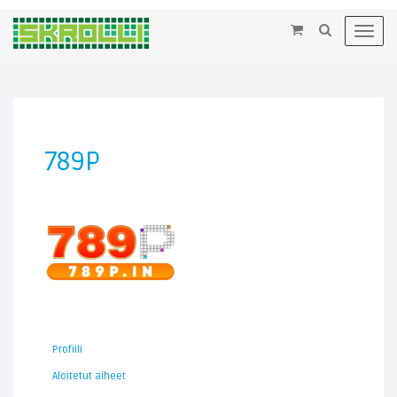
×
Toggl
navig
789P
Profiili
Aloitetut aiheet