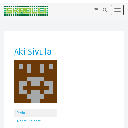
×
Toggl
navig
Aki Sivula
Profiili
Aloitetut aiheet