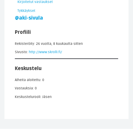
Kirjoitetut vastaukset
Tykkäykset
@aki-sivula
Profiili
Rekisteröity: 26 vuotta, 8 kuukautta sitten
Sivusto:
http://www.skrolli.fi/
Keskustelu
Aiheita aloitettu: 0
Vastauksia: 0
Keskustelurooli: Jäsen