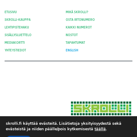
ETUSIVU
MIKÄ SKROLLI?
SKROLLI-KAUPPA
OSTA IRTONUMERO
LEHTIPISTEHAKU
KAIKKI NUMEROT
SISÄLLYSLUETTELO
NOSTOT
MEDIAKORTTI
TAPAHTUMAT
YHTEYSTIEDOT
ENGLISH
skrolli.fi käyttää evästeitä. Lisätietoja yksityisyydestä sekä
evästeistä ja niiden päälle/pois kytkemisestä
täällä
.
Hosted by Moment Digital
© 2012-