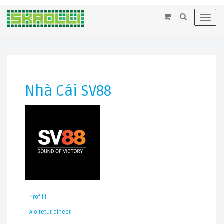
×
Toggl
navig
Nhà Cái SV88
Profiili
Aloitetut aiheet