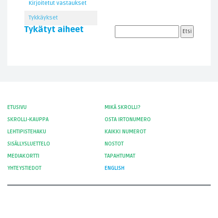
Kirjoitetut vastaukset
Tykkäykset
Tykätyt aiheet
ETUSIVU
MIKÄ SKROLLI?
SKROLLI-KAUPPA
OSTA IRTONUMERO
LEHTIPISTEHAKU
KAIKKI NUMEROT
SISÄLLYSLUETTELO
NOSTOT
MEDIAKORTTI
TAPAHTUMAT
YHTEYSTIEDOT
ENGLISH