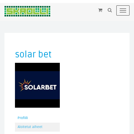
×
Toggl
navig
solar bet
Profiili
Aloitetut aiheet