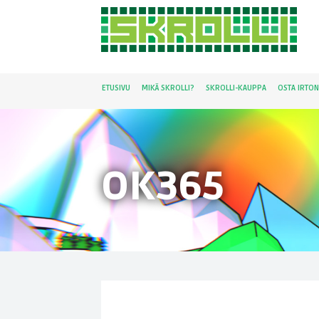
ETUSIVU
MIKÄ SKROLLI?
SKROLLI-KAUPPA
OSTA IRTO
OK365