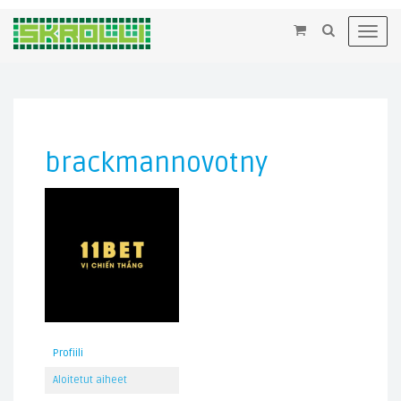
×
Toggl
navig
brackmannovotny
Profiili
Aloitetut aiheet