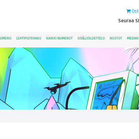
Ost
Seuraa Sk
NUMERO
LEHTIPISTEHAKU
KAIKKI NUMEROT
SISÄLLYSLUETTELO
NOSTOT
MEDIAK