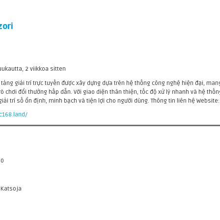
zori
uukautta, 2 viikkoa sitten
 tảng giải trí trực tuyến được xây dựng dựa trên hệ thống công nghệ hiện đại, man
rò chơi đổi thưởng hấp dẫn. Với giao diện thân thiện, tốc độ xử lý nhanh và hệ thố
iải trí số ổn định, minh bạch và tiện lợi cho người dùng. Thông tin liên hệ Website
/c168.land/
 0
 Katsoja