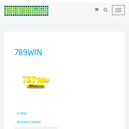
×
Toggl
navig
789WIN
Profiili
Aloitetut aiheet