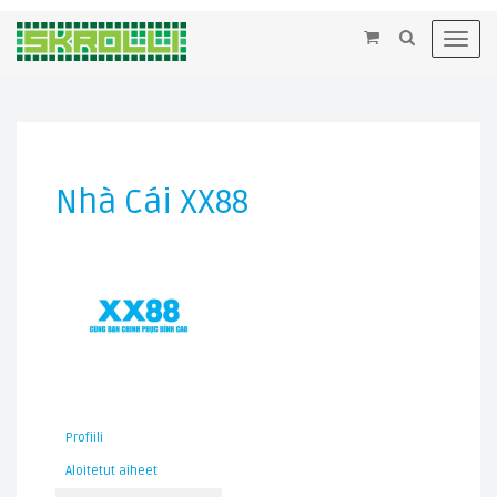
×
Toggl
navig
Nhà Cái XX88
Profiili
Aloitetut aiheet