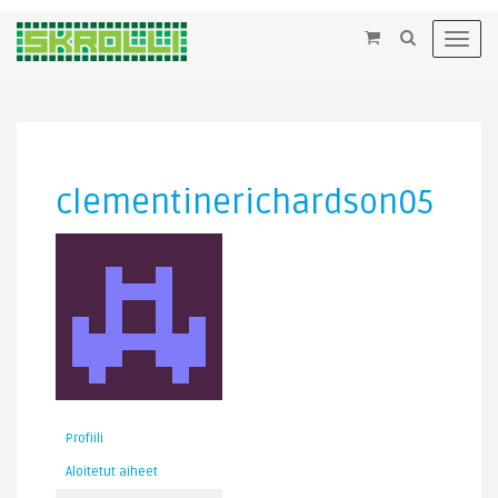
×
Toggl
navig
clementinerichardson05
Profiili
Aloitetut aiheet