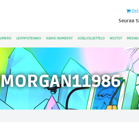
Ost
Seuraa Sk
NUMERO
LEHTIPISTEHAKU
KAIKKI NUMEROT
SISÄLLYSLUETTELO
NOSTOT
MEDIAK
EMORGAN11986