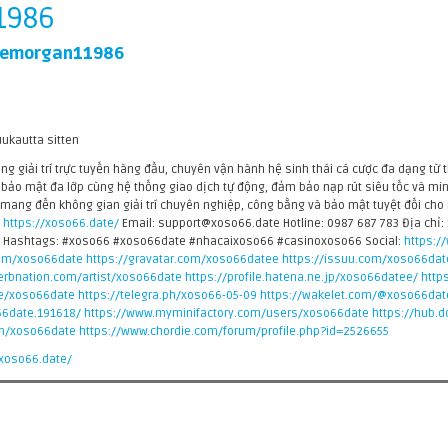
1986
cemorgan11986
uukautta sitten
ng giải trí trực tuyến hàng đầu, chuyên vận hành hệ sinh thái cá cược đa dạng từ 
ảo mật đa lớp cùng hệ thống giao dịch tự động, đảm bảo nạp rút siêu tốc và minh b
ang đến không gian giải trí chuyên nghiệp, công bằng và bảo mật tuyệt đối cho 
:
https://xoso66.date/
Email: support@xoso66.date Hotline: 0987 687 783 Địa chỉ:
0 Hashtags: #xoso66 #xoso66date #nhacaixoso66 #casinoxoso66 Social:
https:/
com/xoso66date
https://gravatar.com/xoso66datee
https://issuu.com/xoso66dat
erbnation.com/artist/xoso66date
https://profile.hatena.ne.jp/xoso66datee/
http
me/xoso66date
https://telegra.ph/xoso66-05-09
https://wakelet.com/@xoso66dat
6date.191618/
https://www.myminifactory.com/users/xoso66date
https://hub.
om/xoso66date
https://www.chordie.com/forum/profile.php?id=2526655
/xoso66.date/