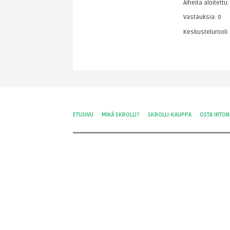
Aiheita aloitettu:
Vastauksia: 0
Keskustelurooli:
ETUSIVU
MIKÄ SKROLLI?
SKROLLI-KAUPPA
OSTA IRTO