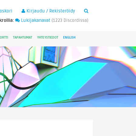
×
oskori
Kirjaudu / Rekisteröidy
rollia:
Lukijakanavat
(
1223
Discordissa)
ORTTI
TAPAHTUMAT
YHTEYSTIEDOT
ENGLISH