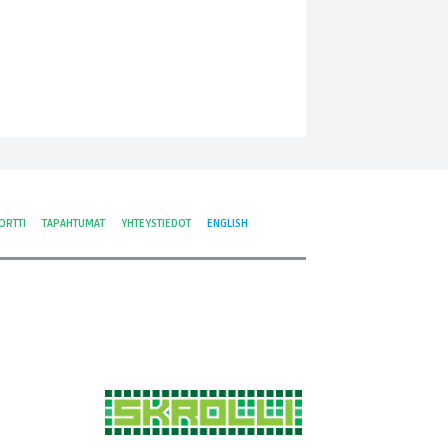
ORTTI
TAPAHTUMAT
YHTEYSTIEDOT
ENGLISH