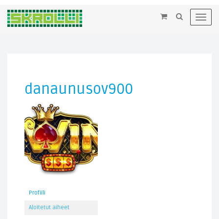
×
Toggl
navig
danaunusov900
Profiili
Aloitetut aiheet