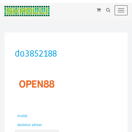
×
Toggl
navig
do3852188
Profiili
Aloitetut aiheet