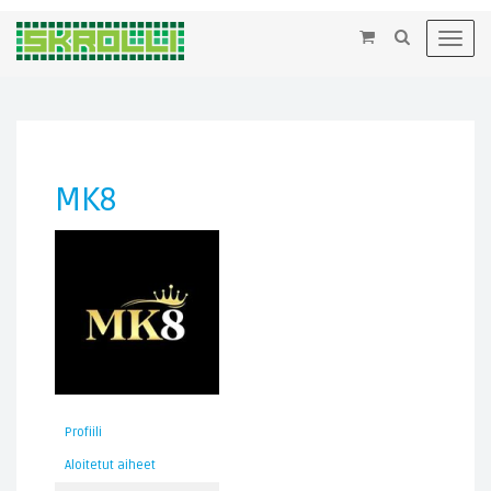
×
Toggl
navig
MK8
Profiili
Aloitetut aiheet