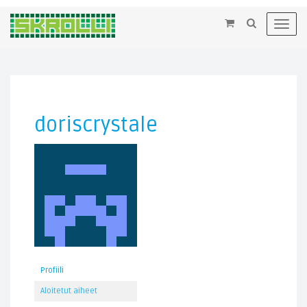
×
Toggl
navig
doriscrystale
Profiili
Aloitetut aiheet