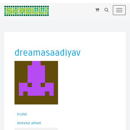
×
Toggl
navig
dreamasaadiyav
Profiili
Aloitetut aiheet