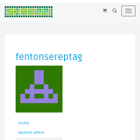
×
Toggl
navig
fentonsereptag
Profiili
Aloitetut aiheet