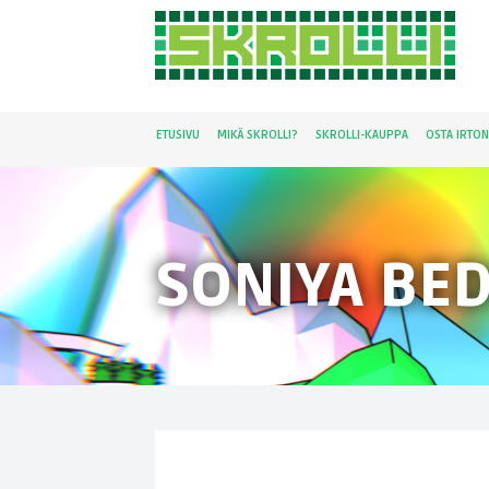
ETUSIVU
MIKÄ SKROLLI?
SKROLLI-KAUPPA
OSTA IRTO
SONIYA BED