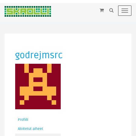
×
Toggl
navig
godrejmsrc
Profiili
Aloitetut aiheet