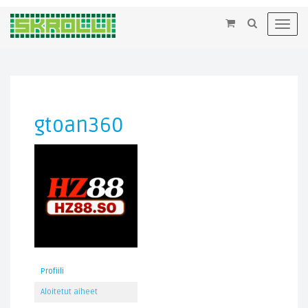
×
Toggl
navig
gtoan360
Profiili
Aloitetut aiheet