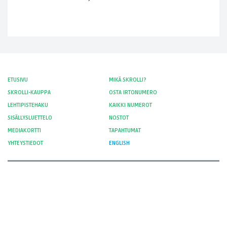
ETUSIVU
MIKÄ SKROLLI?
SKROLLI-KAUPPA
OSTA IRTONUMERO
LEHTIPISTEHAKU
KAIKKI NUMEROT
SISÄLLYSLUETTELO
NOSTOT
MEDIAKORTTI
TAPAHTUMAT
YHTEYSTIEDOT
ENGLISH