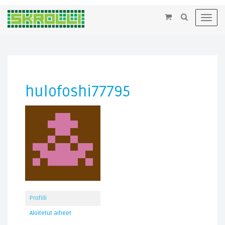
×
Toggl
navig
hulofoshi77795
Profiili
Aloitetut aiheet