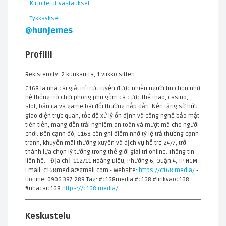
Kirjoitetut vastaukset
Tykkäykset
@hunjemes
Profiili
Rekisteröity: 2 kuukautta, 1 viikko sitten
C168 là nhà cái giải trí trực tuyến được nhiều người tin chọn nhờ
hệ thống trò chơi phong phú gồm cá cược thể thao, casino,
slot, bắn cá và game bài đổi thưởng hấp dẫn. Nền tảng sở hữu
giao diện trực quan, tốc độ xử lý ổn định và công nghệ bảo mật
tiên tiến, mang đến trải nghiệm an toàn và mượt mà cho người
chơi. Bên cạnh đó, C168 còn ghi điểm nhờ tỷ lệ trả thưởng cạnh
tranh, khuyến mãi thường xuyên và dịch vụ hỗ trợ 24/7, trở
thành lựa chọn lý tưởng trong thế giới giải trí online. Thông tin
liên hệ: - Địa chỉ: 112/11 Hoàng Diệu, Phường 6, Quận 4, TP.HCM -
Email: c168media@gmail.com - Website:
https://c168.media/
-
Hotline: 0906.397.289 Tag: #c168media #c168 #linkvaoc168
#nhacaic168
https://c168.media/
Keskustelu