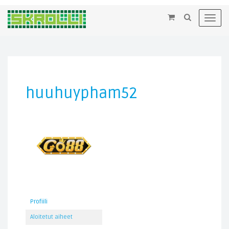
×
Toggl
navig
huuhuypham52
Profiili
Aloitetut aiheet