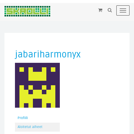
×
Toggl
navig
jabariharmonyx
Profiili
Aloitetut aiheet