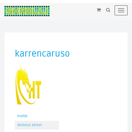
×
Toggl
navig
karrencaruso
Profiili
Aloitetut aiheet