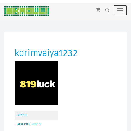
×
Toggl
navig
korimvaiya1232
Profiili
Aloitetut aiheet