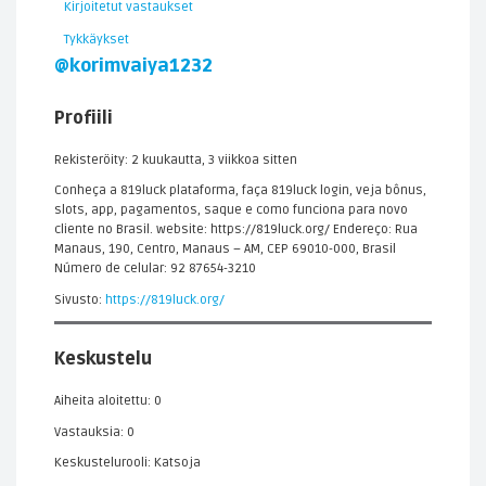
Kirjoitetut vastaukset
Tykkäykset
@korimvaiya1232
Profiili
Rekisteröity: 2 kuukautta, 3 viikkoa sitten
Conheça a 819luck plataforma, faça 819luck login, veja bônus,
slots, app, pagamentos, saque e como funciona para novo
cliente no Brasil. website: https://819luck.org/ Endereço: Rua
Manaus, 190, Centro, Manaus – AM, CEP 69010-000, Brasil
Número de celular: 92 87654-3210
Sivusto:
https://819luck.org/
Keskustelu
Aiheita aloitettu: 0
Vastauksia: 0
Keskustelurooli: Katsoja