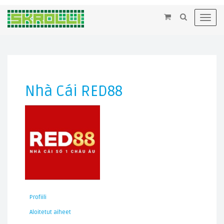
×
Toggl
navig
Nhà Cái RED88
Profiili
Aloitetut aiheet