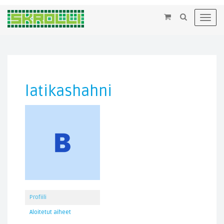
×
Toggl
navig
latikashahni
Profiili
Aloitetut aiheet