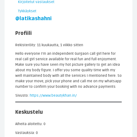
Kirjoitetut vastaukset
Tykkäykset
@latikashahni
Profiili
Rekisteröity: 11 kuukautta, 1 viikko sitten
Hello everyone I'm an independent Gurgaon call girl here for
real call girl service available for real fun and full enjoyment.
Make sure you have seen my hot picture gallery to get an idea
about my body figure. I offer you some quality time with my
well maintained body with all the services I mentioned here. So
make your move, pick your phone and call me on my whatsapp
number to confirm your booking with no advance payments
Sivusto:
https://www.beautykhan.in/
Keskustelu
Aiheita aloitettu: 0
Vastauksia: 0