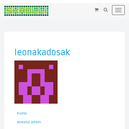
×
Toggl
navig
leonakadosak
Profiili
Aloitetut aiheet