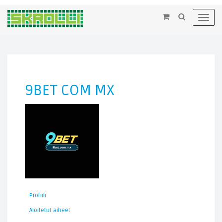
×
Toggl
navig
9BET COM MX
Profiili
Aloitetut aiheet