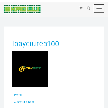
×
Toggl
navig
loayciurea100
Profiili
Aloitetut aiheet