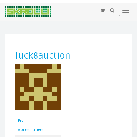
×
Toggl
navig
luck8auction
Profiili
Aloitetut aiheet