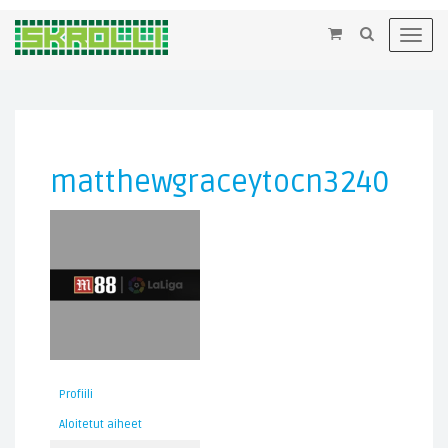
×
Toggl
navig
matthewgraceytocn3240
Profiili
Aloitetut aiheet