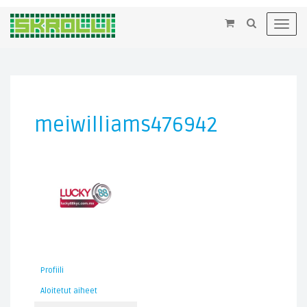
×
Toggl
navig
meiwilliams476942
Profiili
Aloitetut aiheet