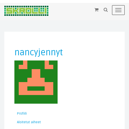
×
Toggl
navig
nancyjennyt
Profiili
Aloitetut aiheet