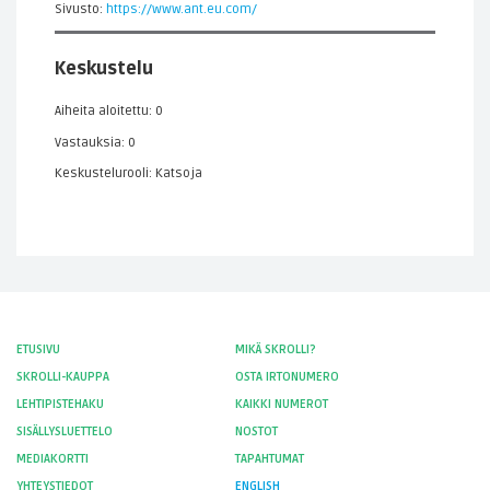
Sivusto:
https://www.ant.eu.com/
Keskustelu
Aiheita aloitettu: 0
Vastauksia: 0
Keskustelurooli: Katsoja
ETUSIVU
MIKÄ SKROLLI?
SKROLLI-KAUPPA
OSTA IRTONUMERO
LEHTIPISTEHAKU
KAIKKI NUMEROT
SISÄLLYSLUETTELO
NOSTOT
MEDIAKORTTI
TAPAHTUMAT
YHTEYSTIEDOT
ENGLISH