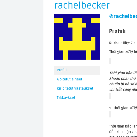
rachelbecker
@rachelbe
Profiili
Rekisteröity: 7 k
Thời gian xử lý 
Profiili
Thời gian bảo l
khoăn phải chờ b
Aloitetut aiheet
chuẩn bị hồ sơ đ
Kirjoitetut vastaukset
chi tiết cùng nh
Tykkäykset
1. Thời gian xử 
Thời gian bảo lã
đến khi nhận vis