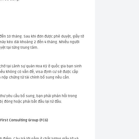
 đến 10 tháng. Sau khi đơn được phê duyệt, giấy tờ
n này kéo dài khoảng 2 đến 4 tháng. Nhiều người
yệt tại từng trung tâm.
 chờ tại Lãnh sự quán Hoa Kỳ ở quốc gia bạn sinh
nếu không có vấn đề, visa định cư sẽ được cấp
à nộp chứng từ tài chính bổ sung nếu cần.
 thư yêu cầu bổ sung, bạn phải phản hồi trong
bị đóng hoặc phải bắt đầu lại từ đầu.
First Consulting Group (FCG)
điểm. Câu trả lời nằm ở chất lượng giấy tờ và