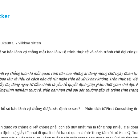
cker
uukautta, 2 viikkoa sitten
hồ sơ bảo lãnh vợ chồng mất bao lâu? Lộ trình thực tế và cách tránh chờ đợi cùng 
ãnh vợ chồng luôn là mối quan tâm lớn của những ai đang mong chờ ngày đoàn tụ 
ao lâu và liệu có cách nào để rút ngắn tiến độ xử lý hay không. Trên thực tế, vi
ầy đủ, đúng ngay từ đầu chính là yếu tố quyết định giúp giảm thời gian chờ đợi. F
ững kinh nghiệm thực tế, giúp bạn hạn chế sai sót thường gặp và tránh tình trạng 
lý hồ sơ bảo lãnh vợ chồng được xác định ra sao? – Phân tích từ First Consulting G
nh được vợ chồng đi Mỹ không phải con số duy nhất mà là tổng hợp nhiều giai đoạ
a định cư, giấy tờ phải đi qua ít nhất ba cơ quan chính: Trung tâm Di trú Hoa Kỳ, T