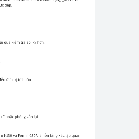
c tiếp:
ải qua kiểm tra soi kỹ hơn.
.
ến đơn bị trì hoãn.
 từ hoặc phỏng vấn lại.
m I-130 và Form I-130A là nền tảng xác lập quan