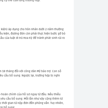
ạng cụ thể của từng trường hợp.
iều kiện) áp dụng cho hôn nhân dưới 2 năm thường
iều kiện, đương đơn còn phải thực hiện bước gỡ bỏ
 của luật di trú Hoa Kỳ để tránh phát sinh rủi ro
ến 18 tháng đối với công dân Mỹ bảo trợ. Con số
u cầu bổ sung. Ngược lại, trường hợp bị nghi
ộ hoàn chỉnh của hồ sơ ngay từ đầu. Nếu thiếu
 yêu cầu bổ sung. Mỗi lần như vậy cộng thêm từ
 thời gian từ nộp đơn đến phỏng vấn. Tuy nhiên,
tin bổ sung.