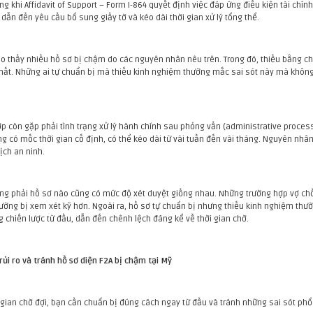
ng khi Affidavit of Support – Form I-864 quyết định việc đáp ứng điều kiện tài chính
ẫn đến yêu cầu bổ sung giấy tờ và kéo dài thời gian xử lý tổng thể.
ho thấy nhiều hồ sơ bị chậm do các nguyên nhân nêu trên. Trong đó, thiếu bằng ch
hất. Những ai tự chuẩn bị mà thiếu kinh nghiệm thường mắc sai sót này mà không
p còn gặp phải tình trạng xử lý hành chính sau phỏng vấn (administrative processi
ng có mốc thời gian cố định, có thể kéo dài từ vài tuần đến vài tháng. Nguyên nhâ
ịch an ninh.
ông phải hồ sơ nào cũng có mức độ xét duyệt giống nhau. Những trường hợp vợ chồn
ường bị xem xét kỹ hơn. Ngoài ra, hồ sơ tự chuẩn bị nhưng thiếu kinh nghiệm thườ
 chiến lược từ đầu, dẫn đến chênh lệch đáng kể về thời gian chờ.
rủi ro và tránh hồ sơ diện F2A bị chậm tại Mỹ
 gian chờ đợi, bạn cần chuẩn bị đúng cách ngay từ đầu và tránh những sai sót phổ