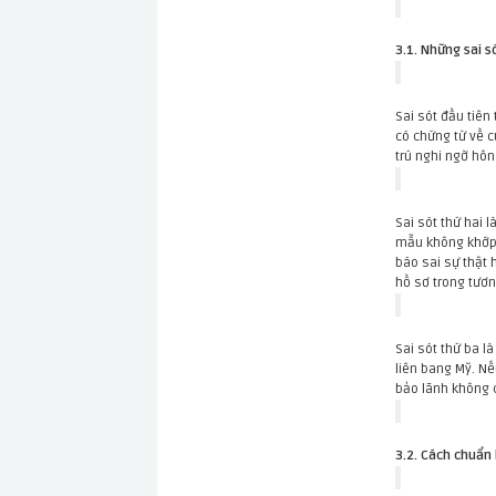
3.1. Những sai s
Sai sót đầu tiên
có chứng từ về 
trú nghi ngờ hô
Sai sót thứ hai 
mẫu không khớp n
báo sai sự thật 
hồ sơ trong tươn
Sai sót thứ ba l
liên bang Mỹ. N
bảo lãnh không c
3.2. Cách chuẩn 