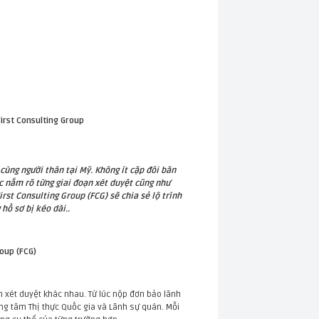
First Consulting Group
cùng người thân tại Mỹ. Không ít cặp đôi băn
ệc nắm rõ từng giai đoạn xét duyệt cũng như
irst Consulting Group (FCG) sẽ chia sẻ lộ trình
hồ sơ bị kéo dài..
roup (FCG)
n xét duyệt khác nhau. Từ lúc nộp đơn bảo lãnh
rung tâm Thị thực Quốc gia và Lãnh sự quán. Mỗi