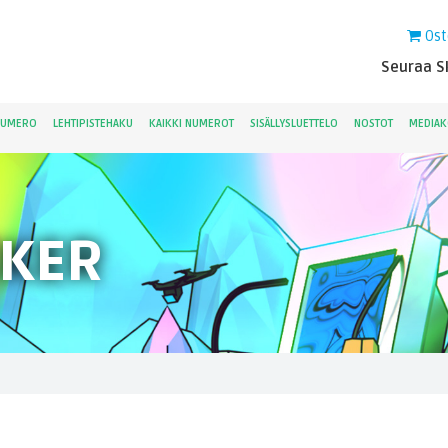
Ost
Seuraa Sk
NUMERO
LEHTIPISTEHAKU
KAIKKI NUMEROT
SISÄLLYSLUETTELO
NOSTOT
MEDIAK
CKER