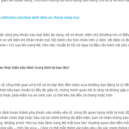
i gian xét duyệt riêng, chịu ảnh hưởng bởi khối lượng đơn đang chờ xử lý và tình tr
://ditrumy.com/bao-lanh-dien-vo-chong-sang-my/
yệt cũng phụ thuộc vào loại diện áp dụng. Hồ sơ thuộc diện CR1 (thường trú có đ
n so với diện IR1 (thân nhân trực hệ) dành cho hôn nhân trên 2 năm. Với diện có đ
orm I-751 sau khi sang Mỹ, nên việc chuẩn bị hồ sơ ngay từ đầu cần bám sát yêu cầu
ian thực hiện bảo lãnh trung bình là bao lâu?
c tế, tổng thời gian xử lý hồ sơ từ nộp đơn đến nhận visa thường dao động từ 12 đ
hơn nếu bạn chuẩn bị đầy đủ giấy tờ, chứng minh quan hệ rõ ràng và không gặp yê
trú hoặc phải kiểm tra an ninh sâu có thể kéo dài đến 24 tháng hoặc hơn.
o lãnh hoàn thành phụ thuộc vào nhiều yếu tố, trong đó quan trọng nhất là mức đ
nhân chân thật hoặc bảo trợ tài chính không đủ điều kiện, bạn sẽ nhận thông báo
ng. Những ai hỏi "thủ tục bảo lãnh sang Mỹ mất bao lâu" thường quan tâm đến mốc
ỏng vấn – chờ cấp visa – cũng có thể mất thêm vài tuần nếu cần xác minh thông 