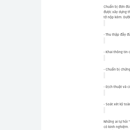
Chuẩn bị đơn đún
được xây dựng th
tờ nộp kèm. Dướ
- Thu thập đầy đ
- Khai thông tin
- Chuẩn bị chứng
- Dịch thuật và 
- Soát xét kỹ to
Những ai tự hỏi 
có kinh nghiệm. 