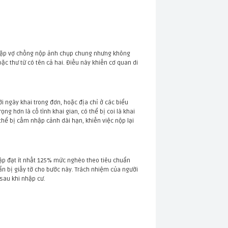
 cặp vợ chồng nộp ảnh chụp chung nhưng không
 thư từ có tên cả hai. Điều này khiến cơ quan di
ới ngày khai trong đơn, hoặc địa chỉ ở các biểu
g hơn là cố tình khai gian, có thể bị coi là khai
thể bị cấm nhập cảnh dài hạn, khiến việc nộp lại
hập đạt ít nhất 125% mức nghèo theo tiêu chuẩn
n bị giấy tờ cho bước này. Trách nhiệm của người
sau khi nhập cư.