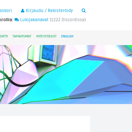
×
oskori
Kirjaudu / Rekisteröidy
rollia:
Lukijakanavat
(
1222
Discordissa)
ORTTI
TAPAHTUMAT
YHTEYSTIEDOT
ENGLISH