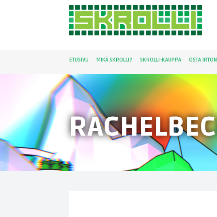
ETUSIVU
MIKÄ SKROLLI?
SKROLLI-KAUPPA
OSTA IRTO
RACHELBE