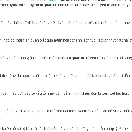
minh nghĩa vụ chứng minh quan hệ hôn nhân. Dưới đây là các yếu tố ảnh hưởng trự
 tờ hoặc chứng từ không rõ ràng sẽ bị yêu cầu bổ sung, kéo dài thêm nhiều tháng.
hi ngờ do thời gian quen biết quá ngắn hoặc chênh lệch tuổi tác lớn thường phải tr
 không nhất quán giữa các biểu mẫu khiến cơ quan di trú yêu cầu giải trình bổ sung
chính không đủ hoặc người bảo lãnh không chứng minh được khả năng bảo trợ dẫn đ
m luật nhập cư hoặc có yếu tố nhạy cảm về an ninh khiến đơn bị xem xét lâu hơn.
nh bổ sung từ Lãnh sự quán có thể kéo dài thêm vài tháng nếu cần bổ sung chứng
khiến hồ sơ bị kéo dài là chưa nắm rõ vai trò của từng biểu mẫu pháp lý. Đơn For