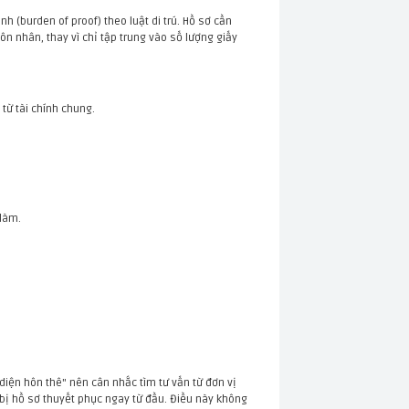
(burden of proof) theo luật di trú. Hồ sơ cần
ôn nhân, thay vì chỉ tập trung vào số lượng giấy
từ tài chính chung.
 làm.
 diện hôn thê" nên cân nhắc tìm tư vấn từ đơn vị
n bị hồ sơ thuyết phục ngay từ đầu. Điều này không