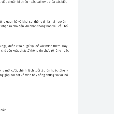
. Việc chuẩn bị thiếu hoặc sai logic giữa các biểu
ứng quan hệ và khai sai thông tin là hai nguyên
 nhận ra cho đến khi nhận thông báo yêu cầu bổ
ng), khiến visa bị giữ lại để xác minh thêm. Đây
n chủ yếu xuất phát từ thông tin chưa rõ ràng hoặc
g mới cưới, chênh lệch tuổi tác lớn hoặc từng ly
ng gặp sai sót về trình bày bằng chứng so với hồ
 biến.