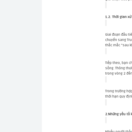
1.2. Thời gian x
Giai đoạn đầu ti
chuyển sang Trun
thắc mắc "sau kh
Tiếp theo, bạn c
sống. Thông thư
trong vòng 2 đến
Trong trường hợp
thời hạn quy địn
2.Những yếu tố k
Nhiều người thắ