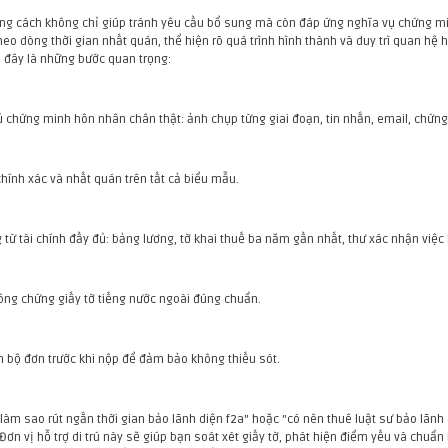
g cách không chỉ giúp tránh yêu cầu bổ sung mà còn đáp ứng nghĩa vụ chứng minh 
eo dòng thời gian nhất quán, thể hiện rõ quá trình hình thành và duy trì quan hệ h
i đây là những bước quan trọng:
ủ chứng minh hôn nhân chân thật: ảnh chụp từng giai đoạn, tin nhắn, email, chứng 
 chính xác và nhất quán trên tất cả biểu mẫu.
 từ tài chính đầy đủ: bảng lương, tờ khai thuế ba năm gần nhất, thư xác nhận việc
công chứng giấy tờ tiếng nước ngoài đúng chuẩn.
àn bộ đơn trước khi nộp để đảm bảo không thiếu sót.
"làm sao rút ngắn thời gian bảo lãnh diện f2a" hoặc "có nên thuê luật sư bảo lãnh
Đơn vị hỗ trợ di trú này sẽ giúp bạn soát xét giấy tờ, phát hiện điểm yếu và chuẩ