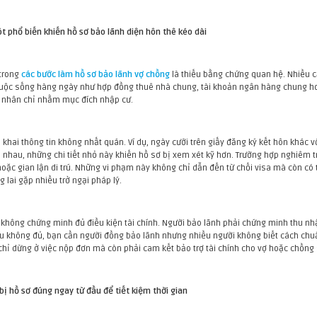
ót phổ biến khiến hồ sơ bảo lãnh diện hôn thê kéo dài
 trong
các bước làm hồ sơ bảo lãnh vợ chồng
là thiếu bằng chứng quan hệ. Nhiều
cuộc sống hàng ngày như hợp đồng thuê nhà chung, tài khoản ngân hàng chung hoặc
n nhân chỉ nhằm mục đích nhập cư.
là khai thông tin không nhất quán. Ví dụ, ngày cưới trên giấy đăng ký kết hôn khác v
hau, những chi tiết nhỏ này khiến hồ sơ bị xem xét kỹ hơn. Trường hợp nghiêm trọn
hoặc gian lận di trú. Những vi phạm này không chỉ dẫn đến từ chối visa mà còn có 
g lai gặp nhiều trở ngại pháp lý.
à không chứng minh đủ điều kiện tài chính. Người bảo lãnh phải chứng minh thu n
ếu không đủ, bạn cần người đồng bảo lãnh nhưng nhiều người không biết cách chuẩ
hỉ dừng ở việc nộp đơn mà còn phải cam kết bảo trợ tài chính cho vợ hoặc chồng 
bị hồ sơ đúng ngay từ đầu để tiết kiệm thời gian