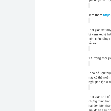
giai đoạn có thờ
Xem thêm:
https
Thời gian xét du
bị xem xét kỹ hơ
điều kiện bằng F
về sau.
1.1. Tổng thời g
Theo số liệu thự
này có thể ngắn 
ngờ gian lận di 
Thời gian chờ bả
chứng minh hôn 
hai đến bốn thá
giai đoạn sau ph