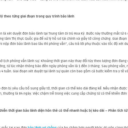
ử lý theo từng giai đoạn trong quy trình bảo lãnh
ên là xét duyệt đơn bảo lãnh tại Trung tâm Di trú Hoa Kỳ. Bước này thường mất từ 6
g tâm Thị thực Quốc gia để xử lý hồ sơ tài chính và giấy tờ công chứng. Giai đoạ
i nộp đơn bảo lãnh bao lâu thì phỏng vấn", câu trả lời phụ thuộc vào tốc độ xét du
hờ lịch phỏng vấn lãnh sự. Khoảng thời gian này thay đổi tùy theo lượng đơn đang
ờng, từ lúc nhận thông báo đến ngày phỏng vấn là 1 đến 3 tháng. Sau phỏng vấn, 
 4 tuần. Giai đoạn xét duyệt tại lãnh sự quán còn bao gồm cả bước kiểm tra y tế v
 đơn bị yêu cầu bổ sung giấy tờ, thời gian có thể kéo dài đáng kể. Nếu nhận được
h, thường là 84 ngày. Việc chậm trễ trong việc cung cấp chứng từ có thể khiến đơn 
hiến thời gian bảo lãnh diện hôn thê có thể nhanh hoặc bị kéo dài – Phân tích từ 
c mắc tại sao đơn
bảo lãnh vợ chồng
của họ chậm hơn người khác dù nộp cùng thời 