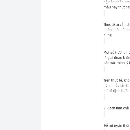
hệ hôn nhân, tro
mẫu này thường d
Thực tế tư vấn c
nhân phổ biến n
sung.
Một số trường hợ
là giai đoạn khô
cần xác minh lý l
Trên thực tế, kh
hôn nhiều lần th
sơ có định hướng
3. Cách hạn chế 
Để rút ngắn thời