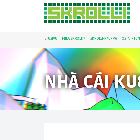
ETUSIVU
MIKÄ SKROLLI?
SKROLLI-KAUPPA
OSTA IRTO
NHÀ CÁI KU