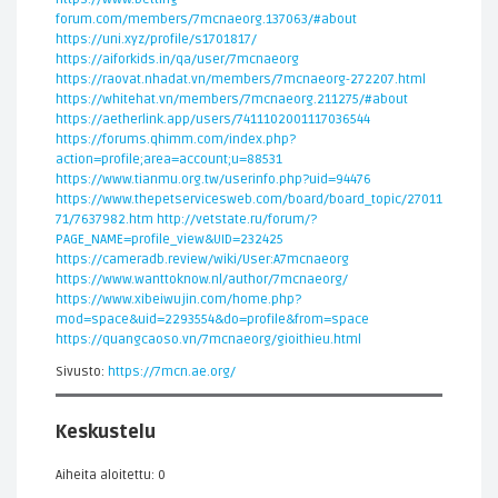
forum.com/members/7mcnaeorg.137063/#about
https://uni.xyz/profile/s1701817/
https://aiforkids.in/qa/user/7mcnaeorg
https://raovat.nhadat.vn/members/7mcnaeorg-272207.html
https://whitehat.vn/members/7mcnaeorg.211275/#about
https://aetherlink.app/users/7411102001117036544
https://forums.qhimm.com/index.php?
action=profile;area=account;u=88531
https://www.tianmu.org.tw/userinfo.php?uid=94476
https://www.thepetservicesweb.com/board/board_topic/27011
71/7637982.htm
http://vetstate.ru/forum/?
PAGE_NAME=profile_view&UID=232425
https://cameradb.review/wiki/User:A7mcnaeorg
https://www.wanttoknow.nl/author/7mcnaeorg/
https://www.xibeiwujin.com/home.php?
mod=space&uid=2293554&do=profile&from=space
https://quangcaoso.vn/7mcnaeorg/gioithieu.html
Sivusto:
https://7mcn.ae.org/
Keskustelu
Aiheita aloitettu: 0