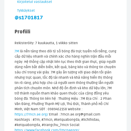
Kirjoitetut vastaukset
Tykkäykset
@s1701817
Profiili
Rekisteröity: 7 kuukautta, 1 viikko sitten
7M
là nền tảng theo dõi tỷ số bóng đá trực tuyến nổi tiếng, cung
cấp dữ liệu nhanh và chính xác cho hàng nghìn trận đấu mỗi
ngày. Hệ thống cập nhật liên tục theo thời gian thực, giúp người
dùng nắm bắt diễn biến, kết quả, bảng kèo và thông tin chuyên
sâu chỉ trong vài giây. 7M gây ấn tượng với giao diện tối giản
nhưng trực quan, tốc độ tải nhanh và khả năng hiển thị thông
tin rõ ràng, phù hợp cho cả người xem thông thường lẫn người
phân tích chuyên môn. Nhờ độ ổn định và kho dữ liệu lớn, 7M
trở thành nguồn tham khảo quen thuộc của cộng đồng yêu
bóng đá. Thông tin liên hệ : Thương Hiệu : 7M Địa Chỉ : 2 Phan
Văn Đáng, Phường Thạnh Mỹ Lợi, Thủ Đức, Thành phố Hồ Chí
Minh, Việt Nam SĐT : 0989452158 Website :
https://7mcn.ae.org/
Email : 7mcn.ae.org@gmail.com
Hashtags : #7m, #7mcn, #ketquabongda, #lichthidau,
#ketquabongda, #trangchu_7mcn Social:
https://www.facebook.com/7mcnaeorg/