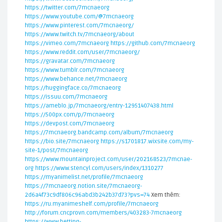
https://twitter.com/7mcnaeorg
https://www.youtube.com/@7mcnaeorg
https://www.pinterest.com/7mcnaeorg/
https://www.twitch.tv/7mcnaeorg/about
https://vimeo.com/7mcnaeorg
https://github.com/7mcnaeorg
https://www.reddit.com/user/7mcnaeorg/
https://gravatar.com/7mcnaeorg
https://www.tumblr.com/7mcnaeorg
https://www.behance.net/7mcnaeorg
https://huggingface.co/7mcnaeorg
https://issuu.com/7mcnaeorg
https://ameblo.jp/7mcnaeorg/entry-12951407438.html
https://500px.com/p/7mcnaeorg
https://devpost.com/7mcnaeorg
https://7mcnaeorg.bandcamp.com/album/7mcnaeorg
https://bio.site/7mcnaeorg
https://s1701817.wixsite.com/my-
site-1/post/7mcnaeorg
https://www.mountainproject.com/user/202168523/7mcnae-
org
https://www.stencyl.com/users/index/1310277
https://myanimelist.net/profile/7mcnaeorg
https://7mcnaeorg.notion.site/7mcnaeorg-
2d6a4f73c9df806c96abd3b242b37d73?pvs=74
Xem thêm:
https://ru.myanimeshelf.com/profile/7mcnaeorg
http://forum.cncprovn.com/members/403283-7mcnaeorg
https://www.betting-