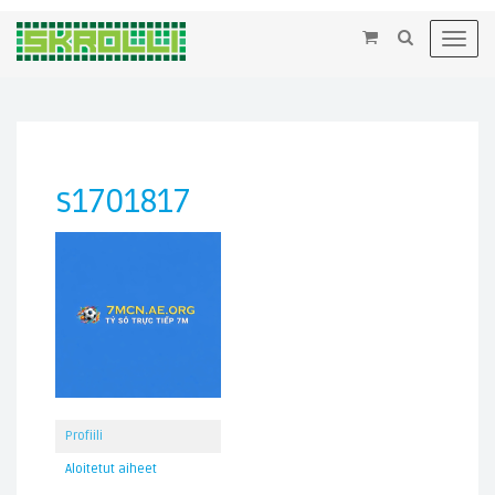
×
Toggl
navig
s1701817
Profiili
Aloitetut aiheet