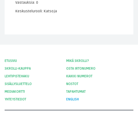
Vastauksia: 0
Keskustelurooli: Katsoja
ETUSIVU
MIKÄ SKROLLI?
SKROLLI-KAUPPA
OSTA IRTONUMERO
LEHTIPISTEHAKU
KAIKKI NUMEROT
SISÄLLYSLUETTELO
NOSTOT
MEDIAKORTTI
TAPAHTUMAT
YHTEYSTIEDOT
ENGLISH