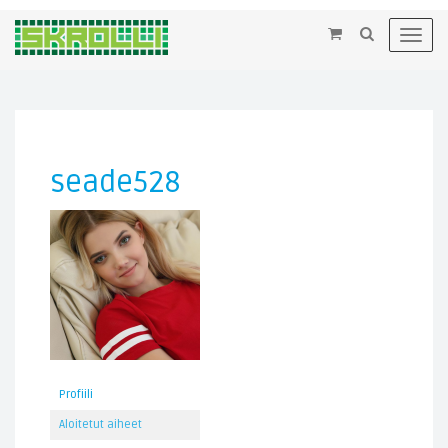
×
Toggl
navig
seade528
Profiili
Aloitetut aiheet