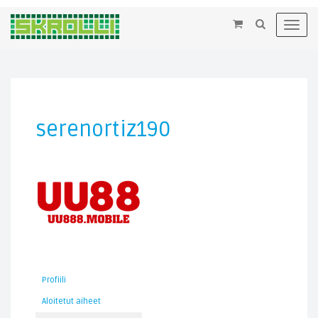
×
Toggl
navig
serenortiz190
Profiili
Aloitetut aiheet