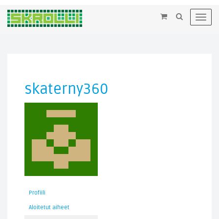
×
Toggl
navig
skaterny360
Profiili
Aloitetut aiheet