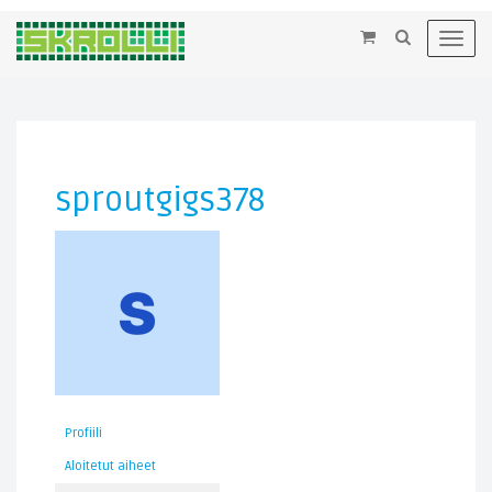
×
Toggl
navig
sproutgigs378
Profiili
Aloitetut aiheet