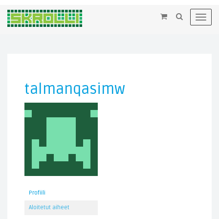
×
Toggl
navig
talmanqasimw
Profiili
Aloitetut aiheet