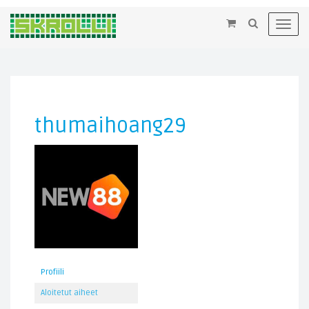
×
Toggl
navig
thumaihoang29
Profiili
Aloitetut aiheet