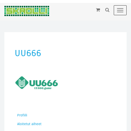
×
Toggl
navig
UU666
Profiili
Aloitetut aiheet