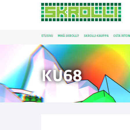
ETUSIVU
MIKÄ SKROLLI?
SKROLLI-KAUPPA
OSTA IRTO
KU68